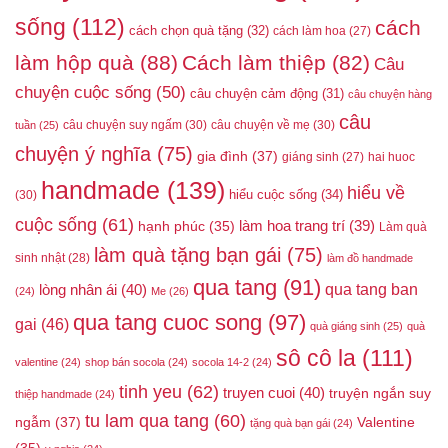
sống
(112)
cách
cách chọn quà tặng
(32)
cách làm hoa
(27)
làm hộp quà
(88)
Cách làm thiệp
(82)
Câu
chuyện cuộc sống
(50)
câu chuyện cảm động
(31)
câu chuyện hàng
câu
câu chuyện suy ngấm
(30)
câu chuyện về mẹ
(30)
tuần
(25)
chuyện ý nghĩa
(75)
gia đình
(37)
giáng sinh
(27)
hai huoc
handmade
(139)
hiểu về
hiểu cuộc sống
(34)
(30)
cuộc sống
(61)
làm hoa trang trí
(39)
hạnh phúc
(35)
Làm quà
làm quà tặng bạn gái
(75)
sinh nhật
(28)
làm đồ handmade
qua tang
(91)
qua tang ban
lòng nhân ái
(40)
(24)
Me
(26)
qua tang cuoc song
(97)
gai
(46)
quà giáng sinh
(25)
quà
sô cô la
(111)
valentine
(24)
shop bán socola
(24)
socola 14-2
(24)
tinh yeu
(62)
truyen cuoi
(40)
truyện ngắn suy
thiệp handmade
(24)
tu lam qua tang
(60)
ngẫm
(37)
Valentine
tặng quà bạn gái
(24)