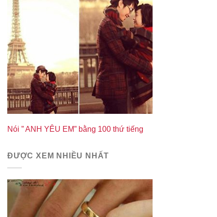
Nói ” ANH YÊU EM” bằng 100 thứ tiếng
ĐƯỢC XEM NHIỀU NHẤT