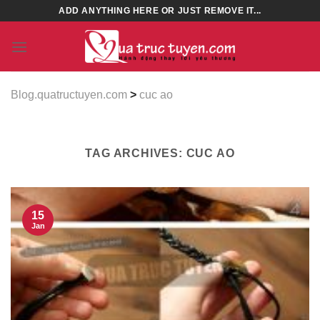
Skip
ADD ANYTHING HERE OR JUST REMOVE IT...
to
content
Blog.quatructuyen.com
>
cuc ao
TAG ARCHIVES:
CUC AO
15
Jan