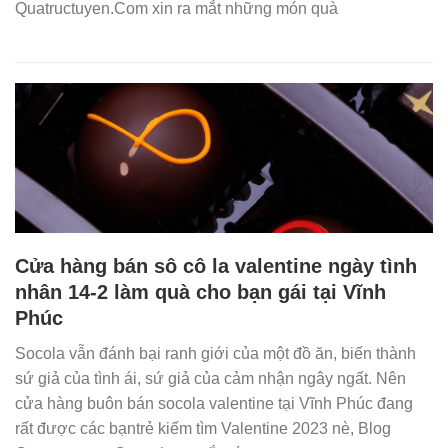
Quatructuyen.Com xin ra mắt những món quà
Cửa hàng bán sô cô la valentine ngày tình
nhân 14-2 làm quà cho bạn gái tại Vĩnh
Phúc
Socola vẫn đánh bại ranh giới của một đồ ăn, biến thành
sứ giả của tình ái, sứ giả của cảm nhận ngây ngất. Nên
cửa hàng buôn bán socola valentine tại Vĩnh Phúc đang
rất được các bạntrẻ kiếm tìm Valentine 2023 nè, Blog