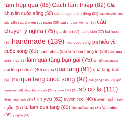
làm hộp quà
(88)
Cách làm thiệp
(82)
Câu
chuyện cuộc sống
(50)
câu chuyện cảm động
(31)
câu chuyện hàng
câu
câu chuyện suy ngấm
(30)
câu chuyện về mẹ
(30)
tuần
(25)
chuyện ý nghĩa
(75)
gia đình
(37)
giáng sinh
(27)
hai huoc
handmade
(139)
hiểu về
hiểu cuộc sống
(34)
(30)
cuộc sống
(61)
làm hoa trang trí
(39)
hạnh phúc
(35)
Làm quà
làm quà tặng bạn gái
(75)
sinh nhật
(28)
làm đồ handmade
qua tang
(91)
qua tang ban
lòng nhân ái
(40)
(24)
Me
(26)
qua tang cuoc song
(97)
gai
(46)
quà giáng sinh
(25)
quà
sô cô la
(111)
valentine
(24)
shop bán socola
(24)
socola 14-2
(24)
tinh yeu
(62)
truyen cuoi
(40)
truyện ngắn suy
thiệp handmade
(24)
tu lam qua tang
(60)
ngẫm
(37)
Valentine
tặng quà bạn gái
(24)
(35)
y nghia
(24)