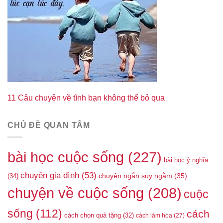
11 Câu chuyện về tình bạn không thể bỏ qua
CHỦ ĐỀ QUAN TÂM
bài học cuộc sống
(227)
bài học ý nghĩa
chuyện gia đình
(53)
(34)
chuyện ngắn suy ngẫm
(35)
chuyện về cuộc sống
(208)
cuộc
sống
(112)
cách
cách chọn quà tặng
(32)
cách làm hoa
(27)