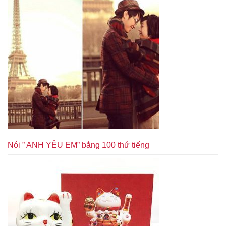
Nói ” ANH YÊU EM” bằng 100 thứ tiếng