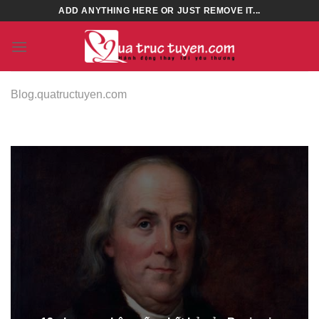
Skip
ADD ANYTHING HERE OR JUST REMOVE IT...
to
content
Blog.quatructuyen.com