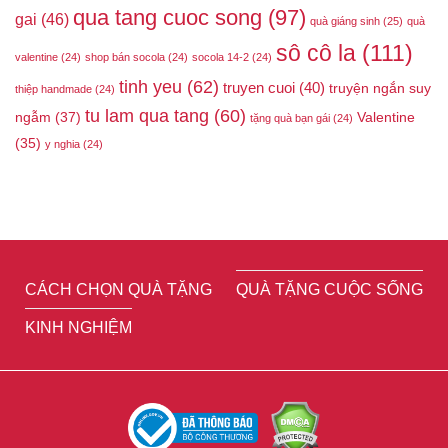
qua tang cuoc song
(97)
gai
(46)
quà giáng sinh
(25)
quà
sô cô la
(111)
valentine
(24)
shop bán socola
(24)
socola 14-2
(24)
tinh yeu
(62)
truyen cuoi
(40)
truyện ngắn suy
thiệp handmade
(24)
tu lam qua tang
(60)
ngẫm
(37)
Valentine
tặng quà bạn gái
(24)
(35)
y nghia
(24)
CÁCH CHỌN QUÀ TẶNG
QUÀ TẶNG CUỘC SỐNG
KINH NGHIỆM