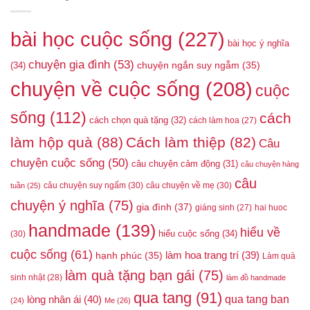
bài học cuộc sống
(227)
bài học ý nghĩa
chuyện gia đình
(53)
(34)
chuyện ngắn suy ngẫm
(35)
chuyện về cuộc sống
(208)
cuộc
sống
(112)
cách
cách chọn quà tặng
(32)
cách làm hoa
(27)
làm hộp quà
(88)
Cách làm thiệp
(82)
Câu
chuyện cuộc sống
(50)
câu chuyện cảm động
(31)
câu chuyện hàng
câu
câu chuyện suy ngấm
(30)
câu chuyện về mẹ
(30)
tuần
(25)
chuyện ý nghĩa
(75)
gia đình
(37)
giáng sinh
(27)
hai huoc
handmade
(139)
hiểu về
hiểu cuộc sống
(34)
(30)
cuộc sống
(61)
làm hoa trang trí
(39)
hạnh phúc
(35)
Làm quà
làm quà tặng bạn gái
(75)
sinh nhật
(28)
làm đồ handmade
qua tang
(91)
qua tang ban
lòng nhân ái
(40)
(24)
Me
(26)