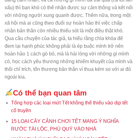
xấu) thì bạn khó có thể nhận được sự cảm thông và kết nối
với những người xung quanh được. Thêm nữa, trong một
xã hội mà ai cũng theo đuổi sự hoàn hảo thì việc chấp
nhận bản thân còn nhiều thiếu sót là một điều thật khó.
Qua câu chuyện của tác giả, ta hiểu rằng chìa khóa để
đem lại hạnh phúc không phải là ép buộc mình trở nên
hoàn hảo 1 cách gò bó, mà là hài lòng với những gì mình
có, học cách yêu thương những khiếm khuyết của mình và
thôi chỉ trích, tổn thương bản thân vì thua kém so với ai đó
ngoài kia.
Có thể bạn quan tâm
Tổng hợp các loại mứt Tết không thể thiếu vào dịp tết
cổ truyền
15 LOẠI CÂY CẢNH CHƠI TẾT MANG Ý NGHĨA
RƯỚC TÀI LỘC, PHÚ QUÝ VÀO NHÀ