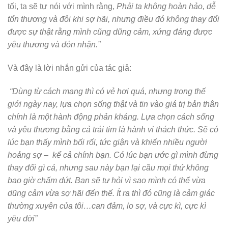
tối, ta sẽ tự nói với mình rằng,
Phải ta không hoàn hảo, dễ
tổn thương và đôi khi sợ hãi, nhưng điều đó không thay đổi
được sự thật rằng mình cũng dũng cảm, xứng đáng được
yêu thương và đón nhận.”
Và đây là lời nhắn gửi của tác giả:
“Dùng từ cách mạng thì có vẻ hơi quá, nhưng trong thế
giới ngày nay, lựa chọn sống thật và tin vào giá trị bản thân
chính là một hành động phản kháng. Lựa chọn cách sống
và yêu thương bằng cả trái tim là hành vi thách thức. Sẽ có
lúc bạn thấy mình bối rối, tức giận và khiến nhiều người
hoảng sợ – kể cả chính bạn. Có lúc bạn ước gì mình đừng
thay đổi gì cả, nhưng sau này bạn lại cầu mọi thứ không
bao giờ chấm dứt. Bạn sẽ tự hỏi vì sao mình có thể vừa
dũng cảm vừa sợ hãi đến thế. Ít ra thì đó cũng là cảm giác
thường xuyên của tôi…can đảm, lo sợ, và cực kì, cực kì
yêu đời”