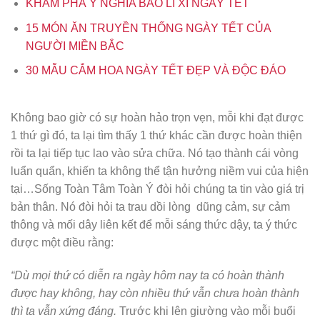
KHÁM PHÁ Ý NGHĨA BAO LÌ XÌ NGÀY TẾT
15 MÓN ĂN TRUYỀN THỐNG NGÀY TẾT CỦA
NGƯỜI MIỀN BẮC
30 MẪU CẮM HOA NGÀY TẾT ĐẸP VÀ ĐỘC ĐÁO
Không bao giờ có sự hoàn hảo trọn vẹn, mỗi khi đạt được
1 thứ gì đó, ta lại tìm thấy 1 thứ khác cần được hoàn thiện
rồi ta lại tiếp tục lao vào sửa chữa. Nó tạo thành cái vòng
luẩn quẩn, khiến ta không thể tận hưởng niềm vui của hiện
tại…Sống Toàn Tâm Toàn Ý đòi hỏi chúng ta tin vào giá trị
bản thân. Nó đòi hỏi ta trau dồi lòng dũng cảm, sự cảm
thông và mối dây liên kết để mỗi sáng thức dậy, ta ý thức
được một điều rằng:
“Dù mọi thứ có diễn ra ngày hôm nay ta có hoàn thành
được hay không, hay còn nhiều thứ vẫn chưa hoàn thành
thì ta vẫn xứng đáng.
Trước khi lên giường vào mỗi buổi