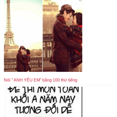
Nói ” ANH YÊU EM” bằng 100 thứ tiếng