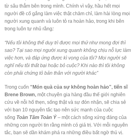
từ sâu thẳm bên trong mình. Chính vì vậy, hầu hết mọi
người đề cố gắng làm việc thật chăm chỉ, làm hài lòng mọi
người xung quanh và luôn tỏ ra hoàn hảo, trong khi bên
trong luôn tự nhủ rằng
:
“
Nếu tôi không thể duy trì được mọi thứ như mong đợi thì
sao? Tại sao mọi người xung quanh không chịu nỗ lực làm
việc hơn, và đáp ứng được kì vọng của tôi? Mọi người sẽ
nghĩ nếu tôi thất bại hoặc bỏ cuộc? Khi nào thì tôi không
còn phải chứng tỏ bản thân với người khác”
Trong cuốn
“Món quà của sự không hoàn hảo”, tiến sĩ
Brene Brown,
một chuyên gia hàng đầu thế giới nghiên
cứu về nỗi hổ thẹn, sống thật và sự đón nhận, sẽ chia sẻ
với bạn 10 nguyên tắc tạo nên sức mạnh của cuộc
sống
Toàn Tâm Toàn Ý
– một cách sống xứng đáng của
những con người tin rằng mình có giá trị. Với mỗi nguyên
tắc, bạn sẽ dần khám phá ra những điều bất ngờ thú vị.