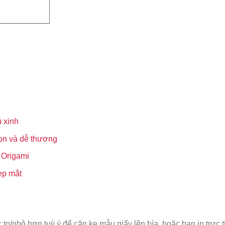
 xinh
ọn và dễ thương
 Origami
ẹp mắt
 to/nhỏ hơn tuỳ ý để căn ke mẫu giấy lên bìa, hoặc bạn in trực t