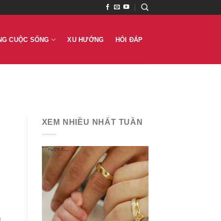
NG CUỘC SỐNG
XU HƯỚNG
HỎI ĐÁP
XEM NHIỀU NHẤT TUẦN
u