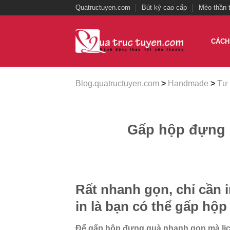
Skip
Quatructuyen.com
Bút ký cao cấp
Mèo thần t
to
content
CÁCH
Blog.quatructuyen.com
>
Handmade
>
Tự 
Gấp hộp đựng 
Rất nhanh gọn, chỉ cần i
in là bạn có thể gấp hộp
Để gấp hộp đựng quà nhanh gọn mà lịc