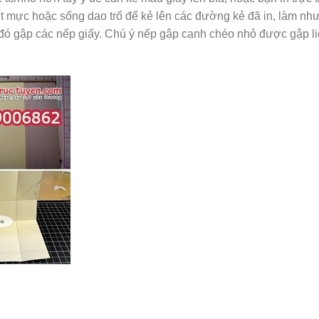
ết mực hoặc sống dao trổ để kẻ lên các đường kẻ đã in, làm nh
đó gập các nếp giấy. Chú ý nếp gập canh chéo nhỏ được gập l