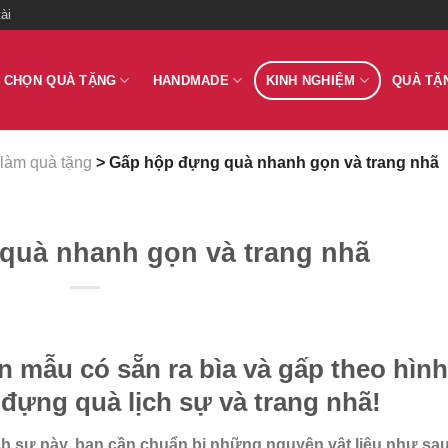
ài
 CHỌN QUÀ TẶNG
HANDMADE
KINH NGHIỆM
QUÀ TẶ
làm quà tặng
> Gấp hộp đựng quà nhanh gọn và trang nhã
quà nhanh gọn và trang nhã
n mẫu có sẵn ra bìa và gấp theo hình
 đựng quà lịch sự và trang nhã!
h sự này, bạn cần chuẩn bị những nguyên vật liệu như sa