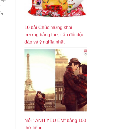
ư
iên
10 bài Chúc mừng khai
trương bằng thơ, câu đối độc
đáo và ý nghĩa nhất
Nói ” ANH YÊU EM” bằng 100
thứ tiếng