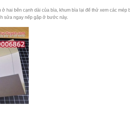
 ở hai bên cạnh dài của bìa, khum bìa lại để thử xem các mép 
ỉnh sửa ngay nếp gập ở bước này.