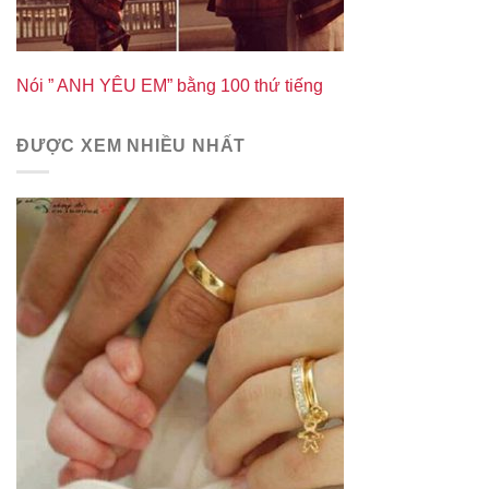
Nói ” ANH YÊU EM” bằng 100 thứ tiếng
ĐƯỢC XEM NHIỀU NHẤT