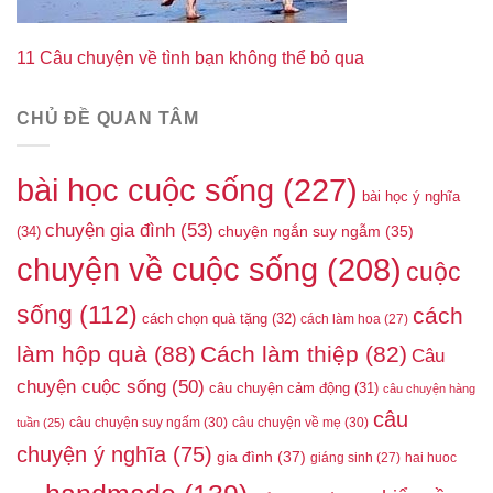
11 Câu chuyện về tình bạn không thể bỏ qua
CHỦ ĐỀ QUAN TÂM
bài học cuộc sống
(227)
bài học ý nghĩa
chuyện gia đình
(53)
(34)
chuyện ngắn suy ngẫm
(35)
chuyện về cuộc sống
(208)
cuộc
sống
(112)
cách
cách chọn quà tặng
(32)
cách làm hoa
(27)
làm hộp quà
(88)
Cách làm thiệp
(82)
Câu
chuyện cuộc sống
(50)
câu chuyện cảm động
(31)
câu chuyện hàng
câu
câu chuyện suy ngấm
(30)
câu chuyện về mẹ
(30)
tuần
(25)
chuyện ý nghĩa
(75)
gia đình
(37)
giáng sinh
(27)
hai huoc