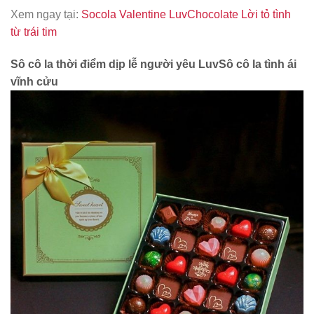
Xem ngay tại:
Socola Valentine LuvChocolate Lời tỏ tình
từ trái tim
Sô cô la thời điểm dịp lễ người yêu LuvSô cô la tình ái
vĩnh cửu