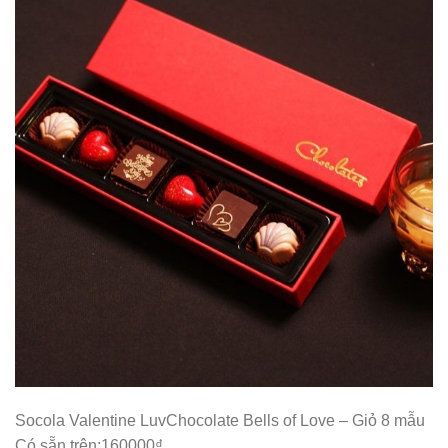
Socola Valentine LuvChocolate Bells of Love – Giỏ 8 mẫu
Có sẵn trên:160000₫