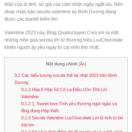
thần của ái tình, sứ giả của cảm nhận ngây ngất xỉu. Nên
shop chào bán socola valentine tại Bình Dương đang
được các bạntrẻ kiếm tìm
Valentine 2023 này, Blog Quatructuyen.Com xin ra mắt
những món quà socola tới từ thương hiệu LuvChocolate
khiến người ấy yêu ngay từ cái nhìn thứ nhất.
Nội dung chính
[
Ẩn
]
0.1
Các biểu tượng socola thế hệ nhật 2023 trên Bình
Dương
0.1.1
Hộp 6 Hộp Sô Cô La Điều Ước Đôi Lời
Valentine
0.1.2
1. Sweet love Tình yêu thương ngọt ngào và
lắng đọng-Hộp thiếc
0.1.3
Socola Valentine LuvChocolate Lời tỏ tình từ bỏ
trái tim
0.1.4
Sô cô la thời điểm dịp lễ người yêu LuvSô cô la