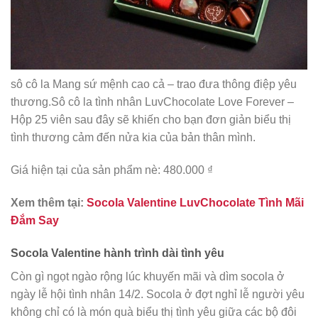
sô cô la Mang sứ mệnh cao cả – trao đưa thông điệp yêu
thương.Sô cô la tình nhân LuvChocolate Love Forever –
Hộp 25 viên sau đây sẽ khiến cho bạn đơn giản biểu thị
tình thương cảm đến nửa kia của bản thân mình.
Giá hiện tại của sản phẩm nè: 480.000 ₫
Xem thêm tại:
Socola Valentine LuvChocolate Tình Mãi
Đắm Say
Socola Valentine hành trình dài tình yêu
Còn gì ngọt ngào rộng lúc khuyến mãi và dìm socola ở
ngày lễ hội tình nhân 14/2. Socola ở đợt nghỉ lễ người yêu
không chỉ có là món quà biểu thị tình yêu giữa các bộ đôi