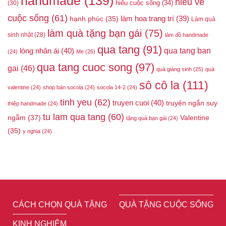
handmade
(139)
hiểu về
hiểu cuộc sống
(34)
(30)
cuộc sống
(61)
làm hoa trang trí
(39)
hạnh phúc
(35)
Làm quà
làm quà tặng bạn gái
(75)
sinh nhật
(28)
làm đồ handmade
qua tang
(91)
qua tang ban
lòng nhân ái
(40)
(24)
Me
(26)
qua tang cuoc song
(97)
gai
(46)
quà giáng sinh
(25)
quà
sô cô la
(111)
valentine
(24)
shop bán socola
(24)
socola 14-2
(24)
tinh yeu
(62)
truyen cuoi
(40)
truyện ngắn suy
thiệp handmade
(24)
tu lam qua tang
(60)
ngẫm
(37)
Valentine
tặng quà bạn gái
(24)
(35)
y nghia
(24)
CÁCH CHỌN QUÀ TẶNG
QUÀ TẶNG CUỘC SỐNG
KINH NGHIỆM