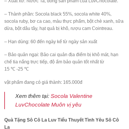
– Xuất xứ: Nước Ta, dòng sản phẩm của LuvChocolate.
– Thành phần: Socola black 55%, socola white 40%,
socola ruby, bơ ca cao, màu thực phẩm, bột chè xanh, sữa
dừa, bột dâu tây, hạt quả bị khô, rượu cam Cointreau.
– Hạn dùng: 60 đến ngày kể từ ngày sản xuất
– Bảo quản ngại: Bảo cai quản địa điểm bị khô mát, hạn
chế tia nắng trực tiếp, độ ẩm bảo quản tốt nhất từ
15 ℃ -25 ℃
vật phẩm đang có giá thành: 165.000đ
Xem thêm tại:
Socola Valentine
LuvChocolate Muôn vị yêu
Quà Tặng Sô Cô La Luv Tiểu Thuyết Tình Yêu Sô Cô
La